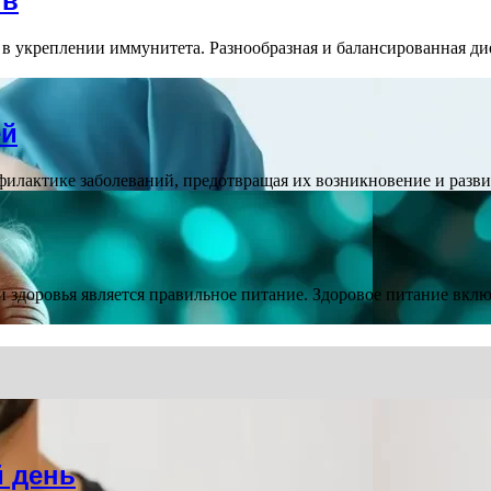
тв
 в укреплении иммунитета. Разнообразная и балансированная д
ей
филактике заболеваний, предотвращая их возникновение и разв
 здоровья является правильное питание. Здоровое питание вклю
й день