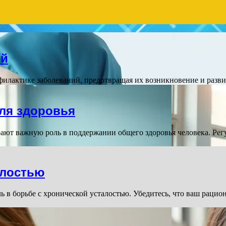
ей
филактике заболеваний, предотвращая их возникновение и разв
ля здоровья
ют важную роль в поддержании общего здоровья человека. Рег
алостью
 в борьбе с хронической усталостью. Убедитесь, что ваш рацио