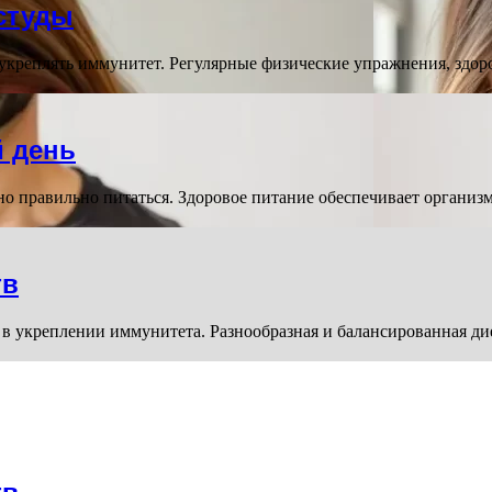
студы
реплять иммунитет. Регулярные физические упражнения, здоров
й день
но правильно питаться. Здоровое питание обеспечивает органи
тв
 в укреплении иммунитета. Разнообразная и балансированная д