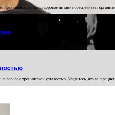
но правильно питаться. Здоровое питание обеспечивает органи
изма
 в поддержании здоровья организма. Оно обеспечивает необход
алостью
 в борьбе с хронической усталостью. Убедитесь, что ваш рацио