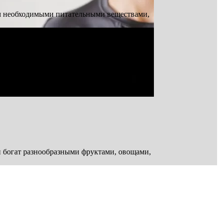
зм необходимыми питательными веществами,
имые питательные вещества, которые
н богат разнообразными фруктами, овощами,