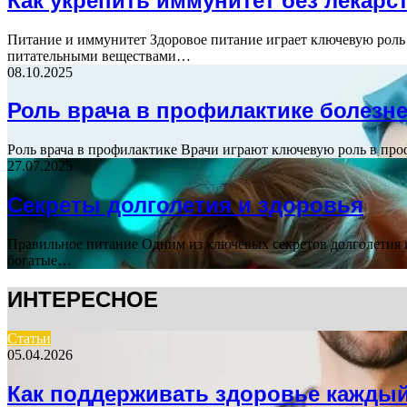
Как укрепить иммунитет без лекарс
Питание и иммунитет Здоровое питание играет ключевую роль
питательными веществами…
08.10.2025
Роль врача в профилактике болезн
Роль врача в профилактике Врачи играют ключевую роль в про
27.07.2025
Секреты долголетия и здоровья
Правильное питание Одним из ключевых секретов долголетия и
богатые…
ИНТЕРЕСНОЕ
Статьи
05.04.2026
Как поддерживать здоровье кажды