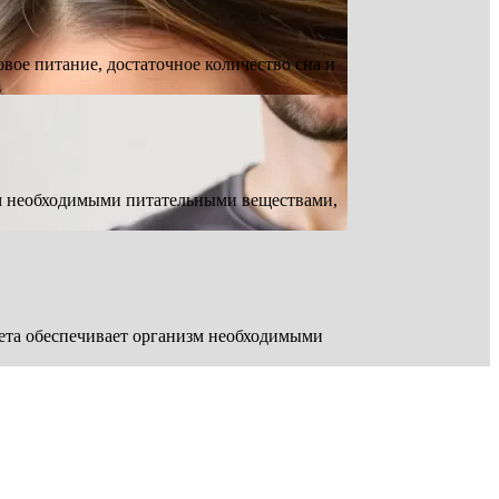
ое питание, достаточное количество сна и
зм необходимыми питательными веществами,
иета обеспечивает организм необходимыми