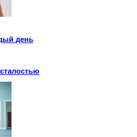
дый день
усталостью