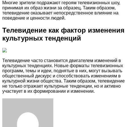
Многие зрители подражают героям телевизионных шоу,
принимая их образ жизни за образец. Таким образом,
телевидение оказывает непосредственное влияние на
поведение и ценности людей.
Телевидение как фактор изменения
культурных тенденций
Телевидение часто становится двигателем изменений в
культурных тенденциях. Новые форматы телевизионных
программ, темы и идеи, поднятые в них, могут вызывать
общественный дискурс и способствовать изменениям в
культурной жизни общества. Таким образом, телевидение
не только отражает культурные тенденции, но и активно
участвует в их формировании и изменении.
Facebook
Twitter
LinkedIn
Tumblr
Pinterest
Reddit
VKontakte
Odnoklassniki
Skype
WhatsApp
Telegram
Viber
Share
Print
via
Email